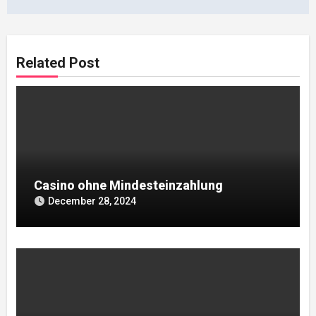
Related Post
Casino ohne Mindesteinzahlung
December 28, 2024