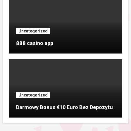
Uncategorized
888 casino app
Uncategorized
Darmowy Bonus €10 Euro Bez Depozytu