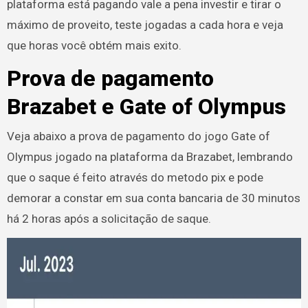
plataforma está pagando vale a pena investir e tirar o
máximo de proveito, teste jogadas a cada hora e veja
que horas você obtém mais exito.
Prova de pagamento
Brazabet e Gate of Olympus
Veja abaixo a prova de pagamento do jogo Gate of
Olympus jogado na plataforma da Brazabet, lembrando
que o saque é feito através do metodo pix e pode
demorar a constar em sua conta bancaria de 30 minutos
há 2 horas após a solicitação de saque.