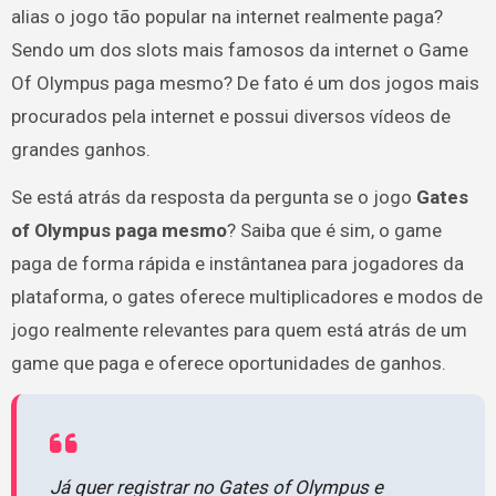
alias o jogo tão popular na internet realmente paga?
Sendo um dos slots mais famosos da internet o Game
Of Olympus paga mesmo? De fato é um dos jogos mais
procurados pela internet e possui diversos vídeos de
grandes ganhos.
Se está atrás da resposta da pergunta se o jogo
Gates
of Olympus paga mesmo
? Saiba que é sim, o game
paga de forma rápida e instântanea para jogadores da
plataforma, o gates oferece multiplicadores e modos de
jogo realmente relevantes para quem está atrás de um
game que paga e oferece oportunidades de ganhos.
Já quer registrar no Gates of Olympus e