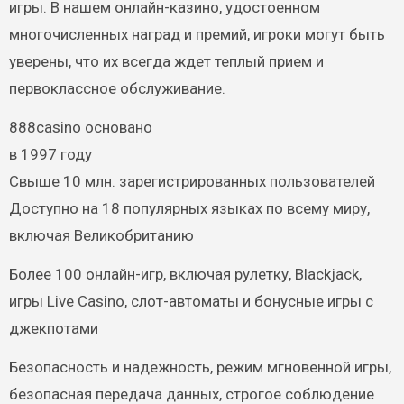
игры. В нашем онлайн-казино, удостоенном
многочисленных наград и премий, игроки могут быть
уверены, что их всегда ждет теплый прием и
первоклассное обслуживание.
888casino основано
в 1997 году
Свыше 10 млн. зарегистрированных пользователей
Доступно на 18 популярных языках по всему миру,
включая Великобританию
Более 100 онлайн-игр, включая рулетку, Blackjack,
игры Live Casino, слот-автоматы и бонусные игры с
джекпотами
Безопасность и надежность, режим мгновенной игры,
безопасная передача данных, строгое соблюдение