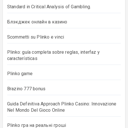
Standard in Critical Analysis of Gambling.
Блэкджек онлайн в казино
Scommetti su Plinko e vinci
Plinko: guía completa sobre reglas, interfaz y
características
Plinko game
Brazino 777 bonus
Guida Definitiva Approach Plinko Casino: Innovazione
Nel Mondo Del Gioco Online
Plinko гра на реальні гроші