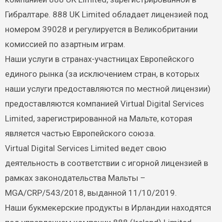
Гибралтаре. 888 UK Limited обладает лицензией под
номером 39028 и регулируется в Великобритании
комиссией по азартным играм.
Наши услуги в странах-участницах Европейского
единого рынка (за исключением стран, в которых
наши услуги предоставляются по местной лицензии)
предоставляются компанией Virtual Digital Services
Limited, зарегистрированной на Мальте, которая
является частью Европейского союза.
Virtual Digital Services Limited ведет свою
деятельность в соответствии с игорной лицензией в
рамках законодательства Мальты –
MGA/CRP/543/2018, выданной 11/10/2019.
Наши букмекерские продукты в Ирландии находятся