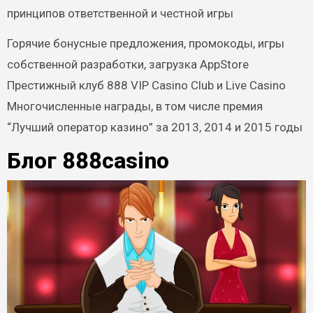
принципов ответственной и честной игры
Горячие бонусные предложения, промокоды, игры
собственной разработки, загрузка AppStore
Престижный клуб 888 VIP Casino Club и Live Casino
Многочисленные награды, в том числе премия
“Лучший оператор казино” за 2013, 2014 и 2015 годы
Блог 888casino