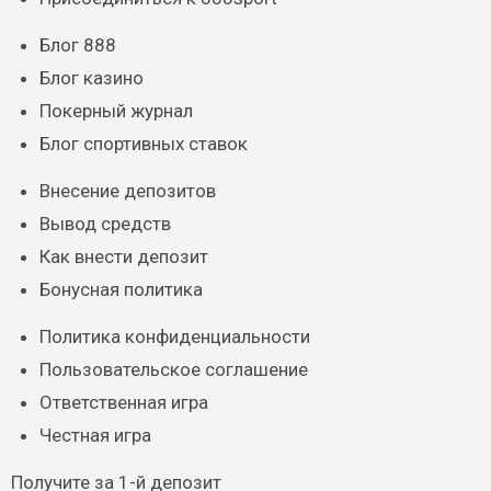
Блог 888
Блог казино
Покерный журнал
Блог спортивных ставок
Внесение депозитов
Вывод средств
Как внести депозит
Бонусная политика
Политика конфиденциальности
Пользовательское соглашение
Ответственная игра
Честная игра
Получите за 1-й депозит