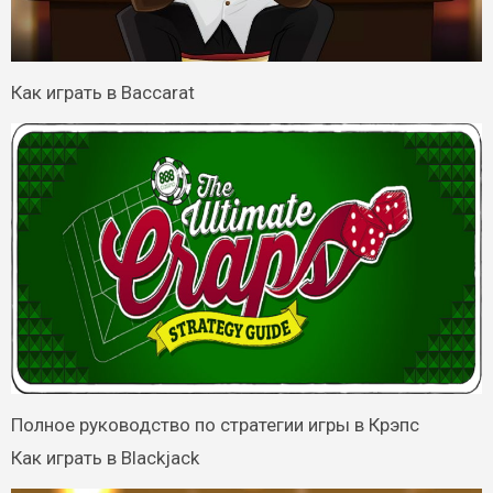
Как играть в Baccarat
Полное руководство по стратегии игры в Крэпс
Как играть в Blackjack