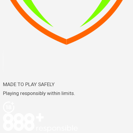
MADE TO PLAY SAFELY
Playing responsibly within limits.