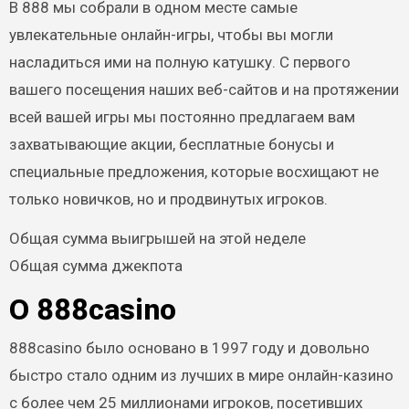
В 888 мы собрали в одном месте самые
увлекательные онлайн-игры, чтобы вы могли
насладиться ими на полную катушку. С первого
вашего посещения наших веб-сайтов и на протяжении
всей вашей игры мы постоянно предлагаем вам
захватывающие акции, бесплатные бонусы и
специальные предложения, которые восхищают не
только новичков, но и продвинутых игроков.
Общая сумма выигрышей на этой неделе
Общая сумма джекпота
О 888casino
888casino было основано в 1997 году и довольно
быстро стало одним из лучших в мире онлайн-казино
с более чем 25 миллионами игроков, посетивших