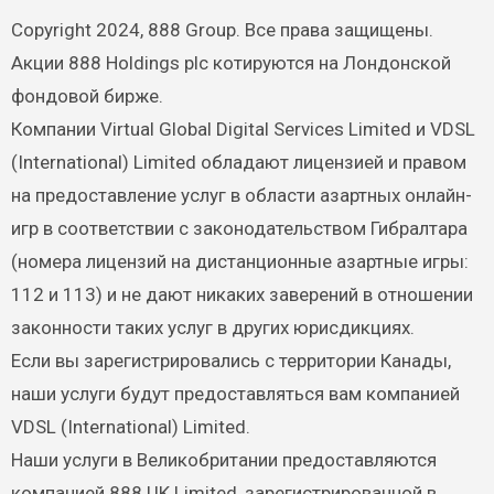
Copyright 2024, 888 Group. Все права защищены.
Акции 888 Holdings plc котируются на Лондонской
фондовой бирже.
Компании Virtual Global Digital Services Limited и VDSL
(International) Limited обладают лицензией и правом
на предоставление услуг в области азартных онлайн-
игр в соответствии с законодательством Гибралтара
(номера лицензий на дистанционные азартные игры:
112 и 113) и не дают никаких заверений в отношении
законности таких услуг в других юрисдикциях.
Если вы зарегистрировались с территории Канады,
наши услуги будут предоставляться вам компанией
VDSL (International) Limited.
Наши услуги в Великобритании предоставляются
компанией 888 UK Limited, зарегистрированной в