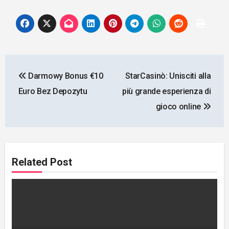
Post
Darmowy Bonus €10
StarCasinò: Unisciti alla
navigation
Euro Bez Depozytu
più grande esperienza di
gioco online
Related Post