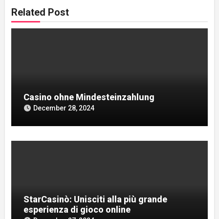
Related Post
Casino ohne Mindesteinzahlung
December 28, 2024
StarCasinò: Unisciti alla più grande
esperienza di gioco online