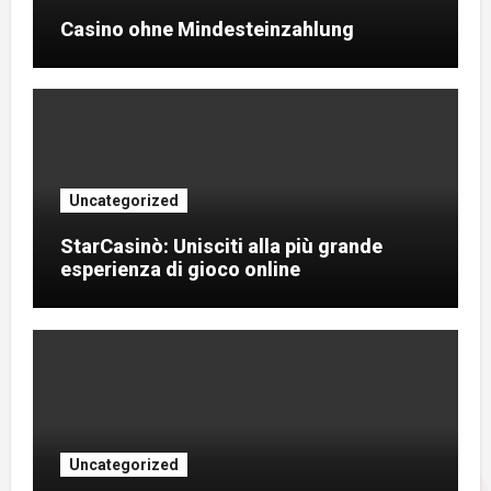
Casino ohne Mindesteinzahlung
Uncategorized
StarCasinò: Unisciti alla più grande
esperienza di gioco online
Uncategorized