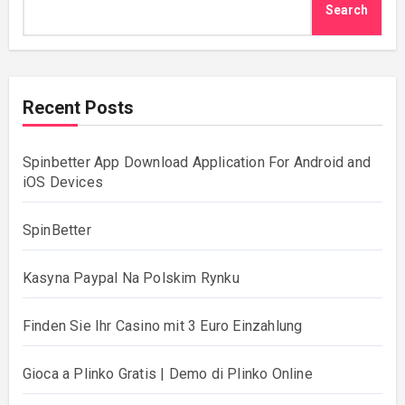
Search
Recent Posts
Spinbetter App Download Application For Android and
iOS Devices
SpinBetter
Kasyna Paypal Na Polskim Rynku
Finden Sie Ihr Casino mit 3 Euro Einzahlung
Gioca a Plinko Gratis | Demo di Plinko Online