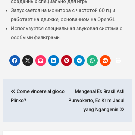
созданных специально для игры.
Запускается на монитора с частотой 60 гц и
работает на движке, основанном на OpenGL.
Используется специальная звуковая система с
особыми фильтрами.
Post
Come vincere al gioco
Mengenal Es Brasil Asli
navigation
Plinko?
Purwokerto, Es Krim Jadul
yang Ngangenin