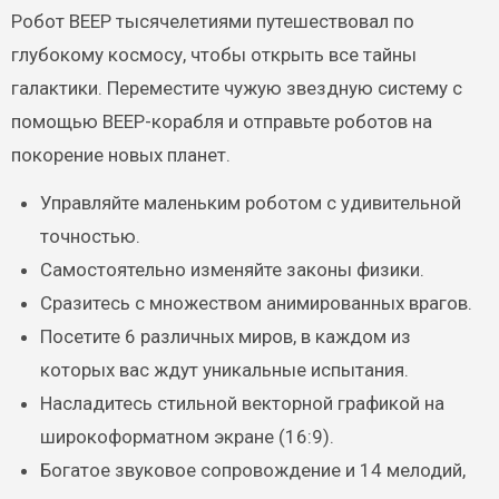
Робот BEEP тысячелетиями путешествовал по
глубокому космосу, чтобы открыть все тайны
галактики. Переместите чужую звездную систему с
помощью BEEP-корабля и отправьте роботов на
покорение новых планет.
Управляйте маленьким роботом с удивительной
точностью.
Самостоятельно изменяйте законы физики.
Сразитесь с множеством анимированных врагов.
Посетите 6 различных миров, в каждом из
которых вас ждут уникальные испытания.
Насладитесь стильной векторной графикой на
широкоформатном экране (16:9).
Богатое звуковое сопровождение и 14 мелодий,