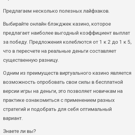
Предлагаем несколько полезных лайфхаков.
Выбирайте онлайн блэкджек казино, которое
предлагает наиболее выгодный коэффициент выплат
за победу. Предложения колеблются от 1 к 2 до 1 к 5,
что в пересчете на реальные деньги составляет
существенную разницу.
Одним из преимуществ виртуального казино является
возможность опробовать свои силы в бесплатной
версии игры на деньги, это позволяет новичкам на
практике ознакомиться с применением разных
стратегий и подобрать для себя оптимальный
вариант.
Знаете ли вы?