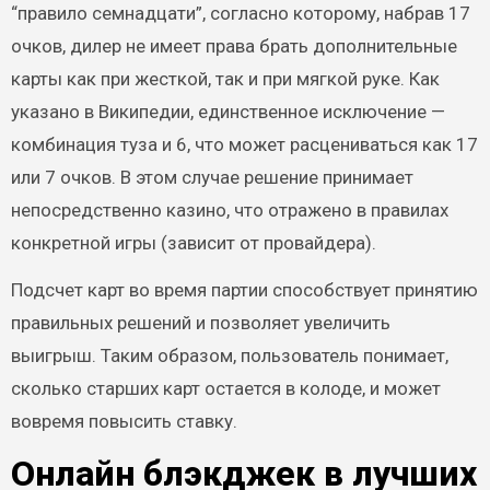
“правило семнадцати”, согласно которому, набрав 17
очков, дилер не имеет права брать дополнительные
карты как при жесткой, так и при мягкой руке. Как
указано в Википедии, единственное исключение —
комбинация туза и 6, что может расцениваться как 17
или 7 очков. В этом случае решение принимает
непосредственно казино, что отражено в правилах
конкретной игры (зависит от провайдера).
Подсчет карт во время партии способствует принятию
правильных решений и позволяет увеличить
выигрыш. Таким образом, пользователь понимает,
сколько старших карт остается в колоде, и может
вовремя повысить ставку.
Онлайн блэкджек в лучших