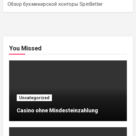
Обзор букмекерской конторы SpinBetter
You Missed
Uncategorized
Casino ohne Mindesteinzahlung