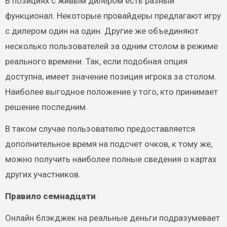
В позициях с живым дилером есть разный
функционал. Некоторые провайдеры предлагают игру
с дилером один на один. Другие же объединяют
несколько пользователей за одним столом в режиме
реального времени. Так, если подобная опция
доступна, имеет значение позиция игрока за столом.
Наиболее выгодное положение у того, кто принимает
решение последним.
В таком случае пользователю предоставляется
дополнительное время на подсчет очков, к тому же,
можно получить наиболее полные сведения о картах
других участников.
Правило семнадцати
Онлайн блэкджек на реальные деньги подразумевает