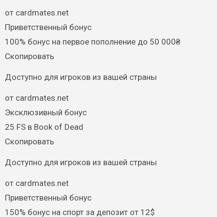
от cardmates.net
Приветственный бонус
100% бонус на первое пополнение до 50 000₴
Скопировать
Доступно для игроков из вашей страны
от cardmates.net
Эксклюзивный бонус
25 FS в Book of Dead
Скопировать
Доступно для игроков из вашей страны
от cardmates.net
Приветственный бонус
150% бонус на спорт за депозит от 12$