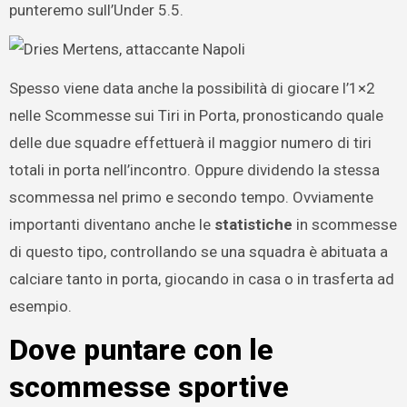
punteremo sull’Under 5.5.
Spesso viene data anche la possibilità di giocare l’1×2
nelle Scommesse sui Tiri in Porta, pronosticando quale
delle due squadre effettuerà il maggior numero di tiri
totali in porta nell’incontro. Oppure dividendo la stessa
scommessa nel primo e secondo tempo. Ovviamente
importanti diventano anche le
statistiche
in scommesse
di questo tipo, controllando se una squadra è abituata a
calciare tanto in porta, giocando in casa o in trasferta ad
esempio.
Dove puntare con le
scommesse sportive