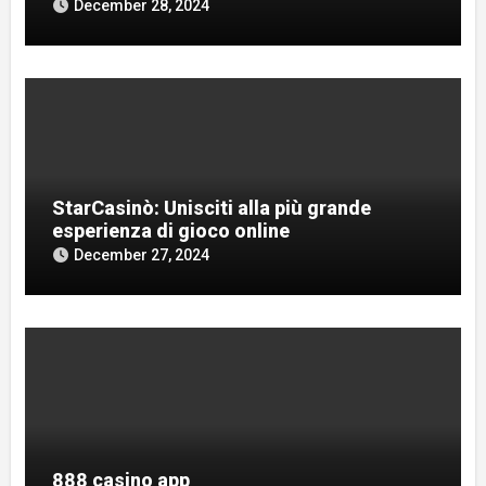
December 28, 2024
StarCasinò: Unisciti alla più grande
esperienza di gioco online
December 27, 2024
888 casino app