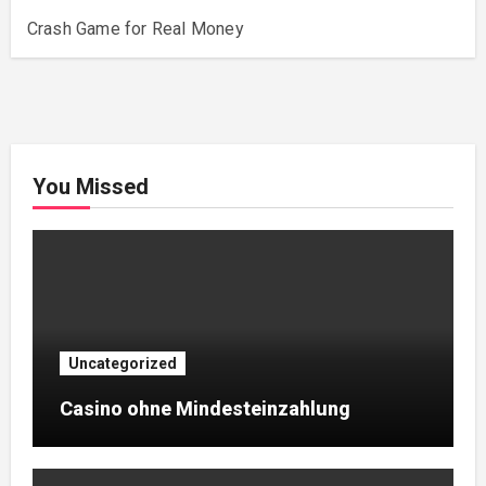
Crash Game for Real Money
You Missed
Uncategorized
Casino ohne Mindesteinzahlung