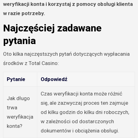
weryfikacji konta i korzystaj z pomocy obsługi klienta
w razie potrzeby.
Najczęściej zadawane
pytania
Oto kilka najczęstszych pytań dotyczących wypłacania
środków z Total Casino:
Pytanie
Odpowiedź
Czas weryfikacji konta może różnić
Jak długo
się, ale zazwyczaj proces ten zajmuje
trwa
od kilku godzin do kilku dni roboczych,
weryfikacja
w zależności od dostarczonych
konta?
dokumentów i obciążenia obsługi.