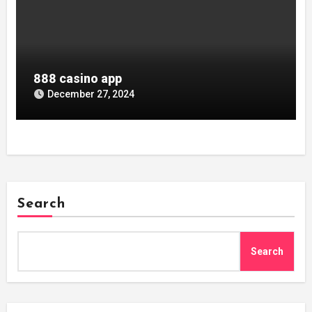
888 casino app
December 27, 2024
Search
Search