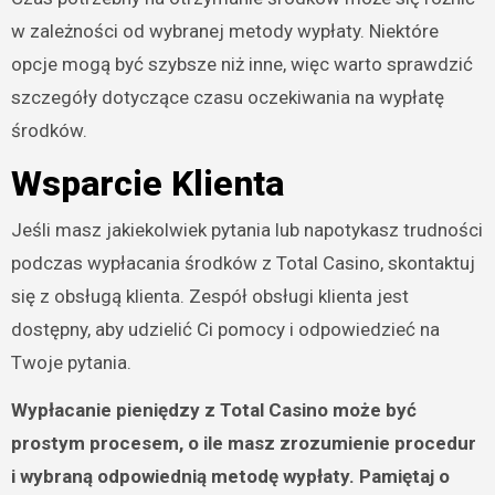
w zależności od wybranej metody wypłaty. Niektóre
opcje mogą być szybsze niż inne, więc warto sprawdzić
szczegóły dotyczące czasu oczekiwania na wypłatę
środków.
Wsparcie Klienta
Jeśli masz jakiekolwiek pytania lub napotykasz trudności
podczas wypłacania środków z Total Casino, skontaktuj
się z obsługą klienta. Zespół obsługi klienta jest
dostępny, aby udzielić Ci pomocy i odpowiedzieć na
Twoje pytania.
Wypłacanie pieniędzy z Total Casino może być
prostym procesem, o ile masz zrozumienie procedur
i wybraną odpowiednią metodę wypłaty. Pamiętaj o