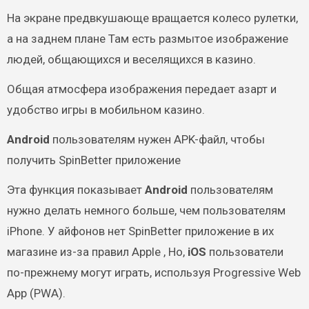
На экране предвкушающе вращается колесо рулетки,
а на заднем плане Там есть размытое изображение
людей, общающихся и веселящихся в казино.
Общая атмосфера изображения передает азарт и
удобство игры в мобильном казино.
Android
пользователям нужен APK-файл, чтобы
получить SpinBetter приложение
Эта функция показывает
Android
пользователям
нужно делать немного больше, чем пользователям
iPhone. У айфонов нет SpinBetter приложение в их
магазине из-за правил Apple , Но,
iOS
пользователи
по-прежнему могут играть, используя Progressive Web
App (PWA).