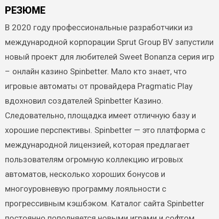
РЕЗЮМЕ
В 2020 году профессиональные разработчики из
международной корпорации Sprut Group BV запустили
новый проект для любителей Sweet Bonanza серия игр
– онлайн казино Spinbetter. Мало кто знает, что
игровые автоматы от провайдера Pragmatic Play
вдохновил создателей Spinbetter Казино.
Следовательно, площадка имеет отличную базу и
хорошие перспективы. Spinbetter — это платформа с
международной лицензией, которая предлагает
пользователям огромную коллекцию игровых
автоматов, несколько хороших бонусов и
многоуровневую программу лояльности с
прогрессивным кэшбэком. Каталог сайта Spinbetter
постоянно пополняется новыми играми и софтом,