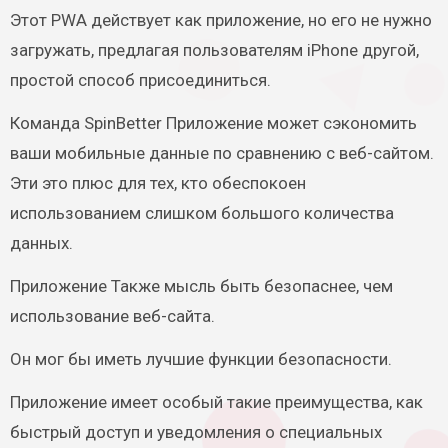
Этот PWA действует как приложение, но его не нужно
загружать, предлагая пользователям iPhone другой,
простой способ присоединиться.
Команда SpinBetter Приложение может сэкономить
ваши мобильные данные по сравнению с веб-сайтом.
Эти это плюс для тех, кто обеспокоен
использованием слишком большого количества
данных.
Приложение Также мысль быть безопаснее, чем
использование веб-сайта.
Он мог бы иметь лучшие функции безопасности.
Приложение имеет особый такие преимущества, как
быстрый доступ и уведомления о специальных