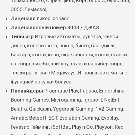
Теламонос 20, Спрингфилд Корт, блок С, офис 303,
3055 Лимасsol,
Лицензия
ликер кюрасо
Лицензионный номер
8048 / ДЖАЗ
Типы игр
Игровые автоматы, рулетка, живой
дилер, колесо фото, покер, бинго, блэкджек,
баккара, кости, кено, скретч-карты, кости, ставки
на спорт, сик-бо, хай-лоу, ставки на киберспорт,
телеигры, игры с Megaways, Игровые автоматы с
функцией покупки бонуса
Провайдеры
Pragmatic Play, Fugaso, Endorphina,
Booming Games, Microgaming, Igrosoft, NetEnt,
Belatra, Quickspin, Yggdrasil Gaming, 1×2 Gaming,
Amatic, Betsoft, EGT, Evolution Gaming, Evoplay,
Генезис Гейминг, iSoftBet, Play’n Go, Playson, Red