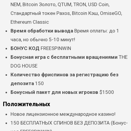
NEM, Bitcoin Золото, QTUM, TRON, USD Coin,
Стандартный токен Paxos, Bitcoin Кэш, OmiseGO,
Ethereum Classic
Время обработки вывода
Время оплаты: до 1
часа, но обычно 5-10 минут!
БОНУС КОД
FREESPINWIN
Бонусная игра с бесплатными вращениями
THE
DOG HOUSE
Количество фриспинов за регистрацию без
депозита
150
Бонусный пакет для новых игроков
$1500
Положительных
Новое лицензионное международное казино!
150 БЕСПЛАТНЫХ СПИНОВ БЕЗ ДЕПОЗИТА (Бонус-