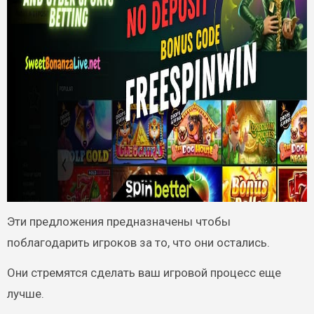
Эти предложения предназначены чтобы
поблагодарить игроков за то, что они остались.
Они стремятся сделать ваш игровой процесс еще
лучше.