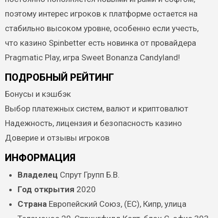
поэтому интерес игроков к платформе остается на
стабильно высоком уровне, особенно если учесть,
что казино Spinbetter есть новинка от провайдера
Pragmatic Play, игра Sweet Bonanza Candyland!
ПОДРОБНЫЙ РЕЙТИНГ
Бонусы и кэшбэк
Выбор платежных систем, валют и криптовалют
Надежность, лицензия и безопасность казино
Доверие и отзывы игроков
ИНФОРМАЦИЯ
Владелец
Спрут Групп Б.В.
Год открытия
2020
Страна
Европейский Союз, (ЕС), Кипр, улица