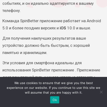
событиях, и он идеально адаптируется к вашему
телефону.
Команда SpinBetter приложение работает на Android
5.0 и более поздних версиях и
iOS
10.0 и выше.
Для получения наилучших результатов ваше
устройство должно быть быстрым, с хорошей
памятью и хранилищем.
Эти условия для смартфона идеальны для
использования SpinBetter приложение . Приложение
дает вам прямой путь к много игровые автоматы,
We use cookies to ensure that we give you the best
настольные игры и даже живая рулетка.
experience on our website. If you continue to use this site we
will assume that you are happy with it.
Плюс это постоянно обновляется с новыми играми.
Ok
Если вы используя SpinBetter приложение, вы можете