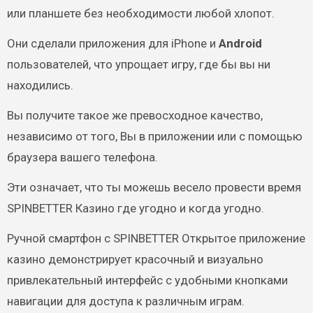
или планшете без необходимости любой хлопот.
Они сделали приложения для iPhone и
Android
пользователей, что упрощает игру, где бы вы ни
находились.
Вы получите такое же превосходное качество,
независимо от того, Вы в приложении или с помощью
браузера вашего телефона.
Эти означает, что ты можешь весело провести время
SPINBETTER Казино где угодно и когда угодно.
Ручной смартфон с SPINBETTER Открытое приложение
казино демонстрирует красочный и визуально
привлекательный интерфейс с удобными кнопками
навигации для доступа к различным играм.