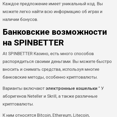
Каждое предложение имеет уникальный код. Вы
можете легко найти всю информацию об играх и
наличии бонусов.
Банковские возможности
на SPINBETTER
At SPINBETTER Казино, есть много способов
распорядиться своими деньгами. Вы можете быстро
вносить и снимать средства, используя многие
банковские методы, особенно криптовалюты.
Варианты включают
электронные кошельки
” У
аборигенов Neteller и Skrill, а также различные
криптовалюты.
К ним относятся Bitcoin, Ethereum, Litecoin,