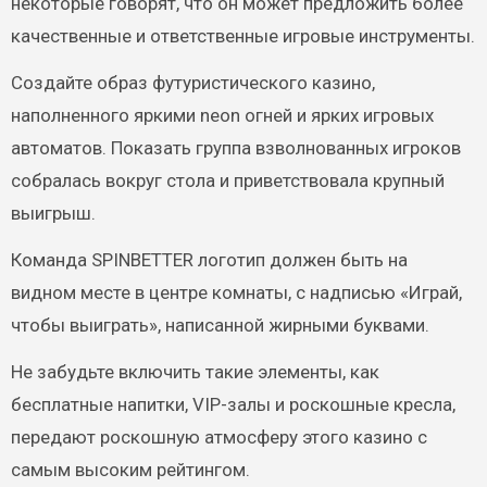
некоторые говорят, что он может предложить более
качественные и ответственные игровые инструменты.
Создайте образ футуристического казино,
наполненного яркими neon огней и ярких игровых
автоматов. Показать группа взволнованных игроков
собралась вокруг стола и приветствовала крупный
выигрыш.
Команда SPINBETTER логотип должен быть на
видном месте в центре комнаты, с надписью «Играй,
чтобы выиграть», написанной жирными буквами.
Не забудьте включить такие элементы, как
бесплатные напитки, VIP-залы и роскошные кресла,
передают роскошную атмосферу этого казино с
самым высоким рейтингом.