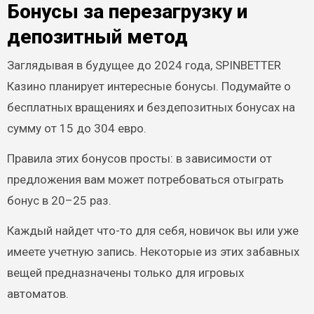
Бонусы за перезагрузку и
депозитный метод
Заглядывая в будущее до 2024 года, SPINBETTER
Казино планирует интересные бонусы. Подумайте о
бесплатных вращениях и бездепозитных бонусах на
сумму от 15 до 304 евро.
Правила этих бонусов просты: в зависимости от
предложения вам может потребоваться отыграть
бонус в 20–25 раз.
Каждый найдет что-то для себя, новичок вы или уже
имеете учетную запись. Некоторые из этих забавных
вещей предназначены только для игровых
автоматов.