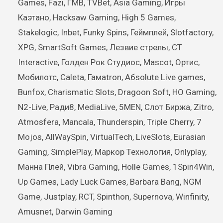
Games, Fazi, ГМВ, TVBet, Asia Gaming, Игры
Каэтано, Hacksaw Gaming, High 5 Games,
Stakelogic, Inbet, Funky Spins, Геймплей, Slotfactory,
XPG, SmartSoft Games, Лезвие стрелы, CT
Interactive, Голден Рок Студиос, Mascot, Ортис,
Мобилотс, Caleta, Гамаtron, Абsolute Live games,
Bunfox, Charismatic Slots, Dragoon Soft, HO Gaming,
N2-Live, Ради8, MediaLive, 5MEN, Слот Биржа, Zitro,
Atmosfera, Mancala, Thunderspin, Triple Cherry, 7
Mojos, AllWaySpin, VirtualTech, LiveSlots, Eurasian
Gaming, SimplePlay, Маркор Технология, Onlyplay,
Манна Плей, Vibra Gaming, Holle Games, 1Spin4Win,
Up Games, Lady Luck Games, Barbara Bang, NGM
Game, Justplay, RCT, Spinthon, Supernova, Winfinity,
Amusnet, Darwin Gaming