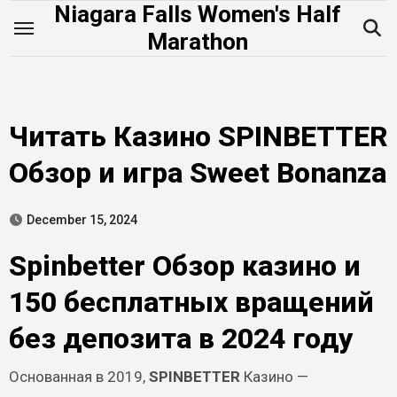
Niagara Falls Women's Half
Skip
to
Marathon
content
Читать Казино SPINBETTER
Обзор и игра Sweet Bonanza
December 15, 2024
Spinbetter Обзор казино и
150 бесплатных вращений
без депозита в 2024 году
Основанная в 2019,
SPINBETTER
Казино —