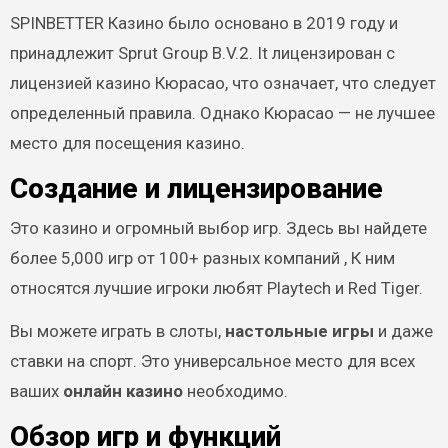
SPINBETTER Казино было основано в 2019 году и
принадлежит Sprut Group B.V.2. It лицензирован с
лицензией казино Кюрасао, что означает, что следует
определенный правила. Однако Кюрасао — не лучшее
место для посещения казино.
Создание и лицензирование
Это казино и огромный выбор игр. Здесь вы найдете
более 5,000 игр от 100+ разных компаний , К ним
относятся лучшие игроки любят Playtech и Red Tiger.
Вы можете играть в слоты,
настольные игры
и даже
ставки на спорт. Это универсальное место для всех
ваших
онлайн казино
необходимо.
Обзор игр и функций