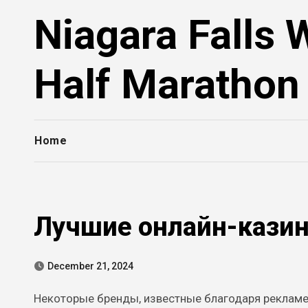
Skip
Niagara Falls
to
content
Half Marathon
Home
Лучшие онлайн-казин
December 21, 2024
Некоторые бренды, известные благодаря рекламе, годами работают нелегально. Игроки сильно рискуют, когда