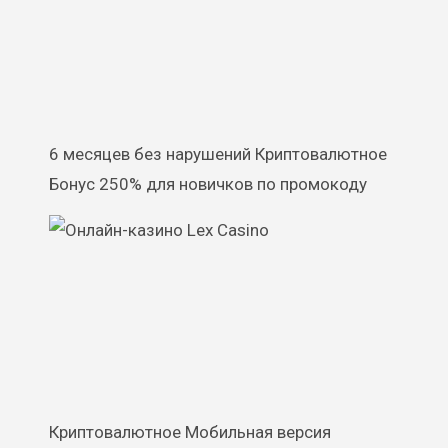
6 месяцев без нарушений Криптовалютное
Бонус 250% для новичков по промокоду
Криптовалютное Мобильная версия