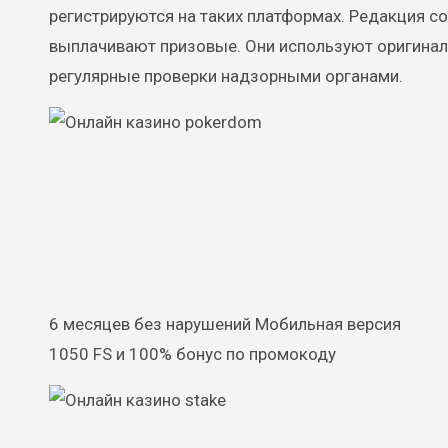
регистрируются на таких платформах. Редакция с
выплачивают призовые. Они используют оригинал
регулярные проверки надзорными органами.
6 месяцев без нарушений Мобильная версия
1050 FS и 100% бонус по промокоду