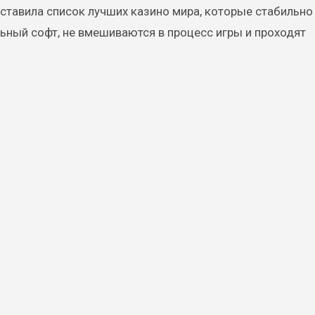
оставила список лучших казино мира, которые стабильно
ьный софт, не вмешиваются в процесс игры и проходят